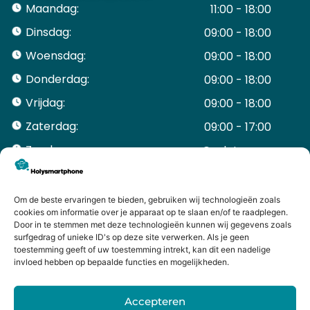
Maandag:
11:00 - 18:00
Dinsdag:
09:00 - 18:00
Woensdag:
09:00 - 18:00
Donderdag:
09:00 - 18:00
Vrijdag:
09:00 - 18:00
Zaterdag:
09:00 - 17:00
Zondag:
Gesloten ​ ​ ​ ​ ​ ​ ​
ACCOUNT
Mijn Account
Om de beste ervaringen te bieden, gebruiken wij technologieën zoals
Bestellingen
cookies om informatie over je apparaat op te slaan en/of te raadplegen.
Door in te stemmen met deze technologieën kunnen wij gegevens zoals
Mijn winkelwagen
surfgedrag of unieke ID's op deze site verwerken. Als je geen
HANDIGE LINKS
toestemming geeft of uw toestemming intrekt, kan dit een nadelige
Levering en retourneren
invloed hebben op bepaalde functies en mogelijkheden.
Garantie
Contact
Accepteren