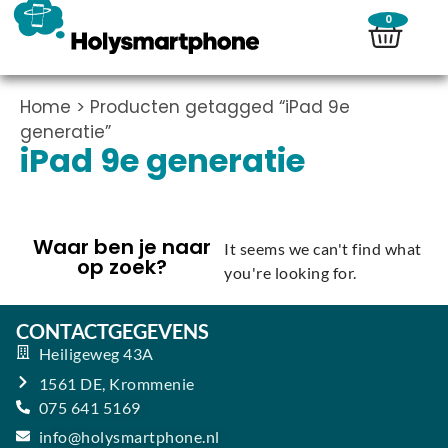
0
Home
> Producten getagged “iPad 9e
generatie”
iPad 9e generatie
Waar ben je naar
It seems we can't find what
op zoek?
you're looking for.
CONTACTGEGEVENS
Heiligeweg 43A
1561 DE, Krommenie
075 641 5169
info@holysmartphone.nl