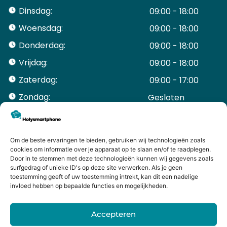
Dinsdag:
09:00 - 18:00
Woensdag:
09:00 - 18:00
Donderdag:
09:00 - 18:00
Vrijdag:
09:00 - 18:00
Zaterdag:
09:00 - 17:00
Zondag:
Gesloten ​ ​ ​ ​ ​ ​ ​
ACCOUNT
Mijn Account
Bestellingen
Om de beste ervaringen te bieden, gebruiken wij technologieën zoals
cookies om informatie over je apparaat op te slaan en/of te raadplegen.
Mijn winkelwagen
Door in te stemmen met deze technologieën kunnen wij gegevens zoals
HANDIGE LINKS
surfgedrag of unieke ID's op deze site verwerken. Als je geen
Levering en retourneren
toestemming geeft of uw toestemming intrekt, kan dit een nadelige
invloed hebben op bepaalde functies en mogelijkheden.
Garantie
Contact
Accepteren
iPhone laten maken