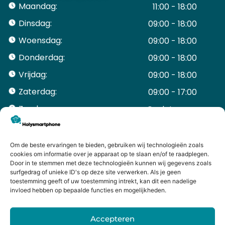
Maandag:
11:00 - 18:00
Dinsdag:
09:00 - 18:00
Woensdag:
09:00 - 18:00
Donderdag:
09:00 - 18:00
Vrijdag:
09:00 - 18:00
Zaterdag:
09:00 - 17:00
Zondag:
Gesloten ​ ​ ​ ​ ​ ​ ​
ACCOUNT
Mijn Account
Om de beste ervaringen te bieden, gebruiken wij technologieën zoals
Bestellingen
cookies om informatie over je apparaat op te slaan en/of te raadplegen.
Door in te stemmen met deze technologieën kunnen wij gegevens zoals
Mijn winkelwagen
surfgedrag of unieke ID's op deze site verwerken. Als je geen
HANDIGE LINKS
toestemming geeft of uw toestemming intrekt, kan dit een nadelige
Levering en retourneren
invloed hebben op bepaalde functies en mogelijkheden.
Garantie
Contact
Accepteren