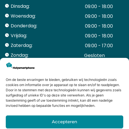
Dinsdag:
09:00 - 18:00
Woensdag:
09:00 - 18:00
Donderdag:
09:00 - 18:00
Vrijdag:
09:00 - 18:00
Zaterdag:
09:00 - 17:00
Zondag:
Gesloten ​ ​ ​ ​ ​ ​ ​
ACCOUNT
Mijn Account
Bestellingen
Om de beste ervaringen te bieden, gebruiken wij technologieën zoals
cookies om informatie over je apparaat op te slaan en/of te raadplegen.
Mijn winkelwagen
Door in te stemmen met deze technologieën kunnen wij gegevens zoals
HANDIGE LINKS
surfgedrag of unieke ID's op deze site verwerken. Als je geen
Levering en retourneren
toestemming geeft of uw toestemming intrekt, kan dit een nadelige
invloed hebben op bepaalde functies en mogelijkheden.
Garantie
Contact
Accepteren
iPhone laten maken