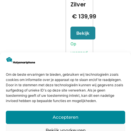
Zilver
€
139,99
Bekijk
Om de beste ervaringen te bieden, gebruiken wij technologieën zoals
CONTACTGEGEVENS
cookies om informatie over je apparaat op te slaan en/of te raadplegen.
Heiligeweg 43A
Door in te stemmen met deze technologieën kunnen wij gegevens zoals
surfgedrag of unieke ID's op deze site verwerken. Als je geen
1561 DE, Krommenie
toestemming geeft of uw toestemming intrekt, kan dit een nadelige
075 641 5169
invloed hebben op bepaalde functies en mogelijkheden.
info@holysmartphone.nl
Maandag:
11:00 - 18:00
Accepteren
Dinsdag:
09:00 - 18:00
Bekijk voorkeuren