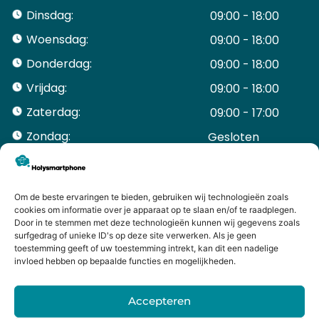
Dinsdag:
09:00 - 18:00
Woensdag:
09:00 - 18:00
Donderdag:
09:00 - 18:00
Vrijdag:
09:00 - 18:00
Zaterdag:
09:00 - 17:00
Zondag:
Gesloten ​ ​ ​ ​ ​ ​ ​
ACCOUNT
Mijn Account
Bestellingen
Om de beste ervaringen te bieden, gebruiken wij technologieën zoals
cookies om informatie over je apparaat op te slaan en/of te raadplegen.
Mijn winkelwagen
Door in te stemmen met deze technologieën kunnen wij gegevens zoals
HANDIGE LINKS
surfgedrag of unieke ID's op deze site verwerken. Als je geen
Levering en retourneren
toestemming geeft of uw toestemming intrekt, kan dit een nadelige
invloed hebben op bepaalde functies en mogelijkheden.
Garantie
Contact
Accepteren
iPhone laten maken