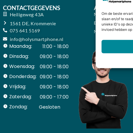
CONTACTGEGEVENS
ACCOUNT
Mijn Account
Om de beste ervari
Heiligeweg 43A
slaan en/of te raa
Bestellingen
1561 DE, Krommenie
unieke ID's op dez
invloed hebben op 
075 641 5169
Mijn winkelwage
info@holysmartphone.nl
Maandag:
11:00 - 18:00
Dinsdag:
09:00 - 18:00
Woensdag:
09:00 - 18:00
Donderdag:
09:00 - 18:00
Vrijdag:
09:00 - 18:00
Zaterdag:
09:00 - 17:00
Zondag:
Gesloten ​ ​ ​ ​ ​ ​ ​