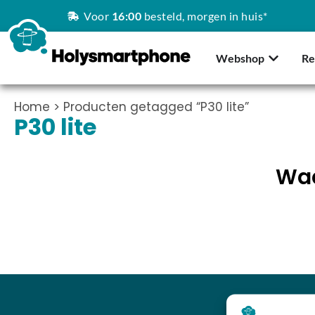
Voor
16:00
besteld, morgen in huis*
Webshop
Re
Home
> Producten getagged “P30 lite”
P30 lite
Waa