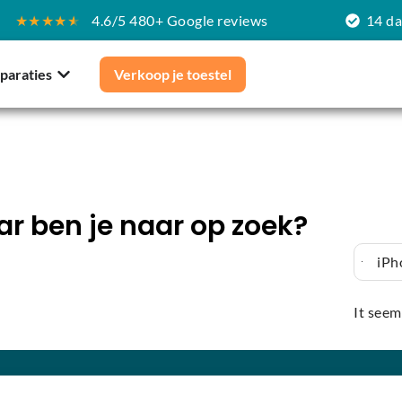
★★★★
★
4.6/5 480+ Google reviews
14 d
paraties
Verkoop je toestel
r ben je naar op zoek?
iPh
It seem