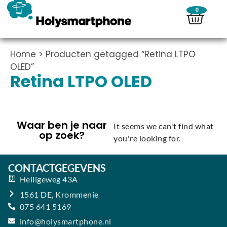
0
Home
> Producten getagged “Retina LTPO
OLED”
Retina LTPO OLED
Waar ben je naar
It seems we can't find what
op zoek?
you're looking for.
CONTACTGEGEVENS
Heiligeweg 43A
1561 DE, Krommenie
075 641 5169
info@holysmartphone.nl