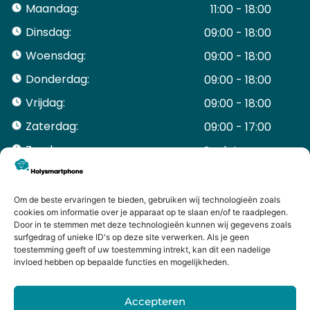
Maandag:
11:00 - 18:00
Dinsdag:
09:00 - 18:00
Woensdag:
09:00 - 18:00
Donderdag:
09:00 - 18:00
Vrijdag:
09:00 - 18:00
Zaterdag:
09:00 - 17:00
Zondag:
Gesloten ​ ​ ​ ​ ​ ​ ​
ACCOUNT
Mijn Account
Om de beste ervaringen te bieden, gebruiken wij technologieën zoals
Bestellingen
cookies om informatie over je apparaat op te slaan en/of te raadplegen.
Door in te stemmen met deze technologieën kunnen wij gegevens zoals
Mijn winkelwagen
surfgedrag of unieke ID's op deze site verwerken. Als je geen
HANDIGE LINKS
toestemming geeft of uw toestemming intrekt, kan dit een nadelige
Levering en retourneren
invloed hebben op bepaalde functies en mogelijkheden.
Garantie
Contact
Accepteren