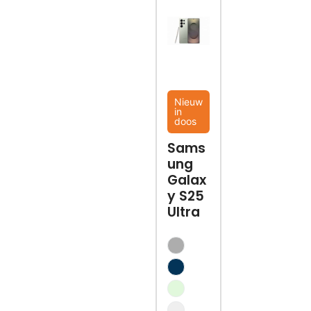
Nieuw
in
doos
Sams
ung
Galax
y S25
Ultra