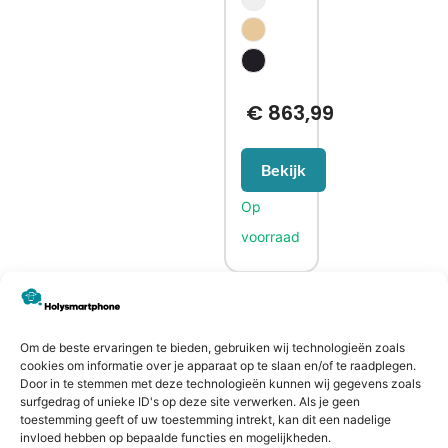
€
863,99
Bekijk
CONTACTGEGEVENS
Heiligeweg 43A
Om de beste ervaringen te bieden, gebruiken wij technologieën zoals
cookies om informatie over je apparaat op te slaan en/of te raadplegen.
1561 DE, Krommenie
Door in te stemmen met deze technologieën kunnen wij gegevens zoals
075 641 5169
surfgedrag of unieke ID's op deze site verwerken. Als je geen
toestemming geeft of uw toestemming intrekt, kan dit een nadelige
info@holysmartphone.nl
invloed hebben op bepaalde functies en mogelijkheden.