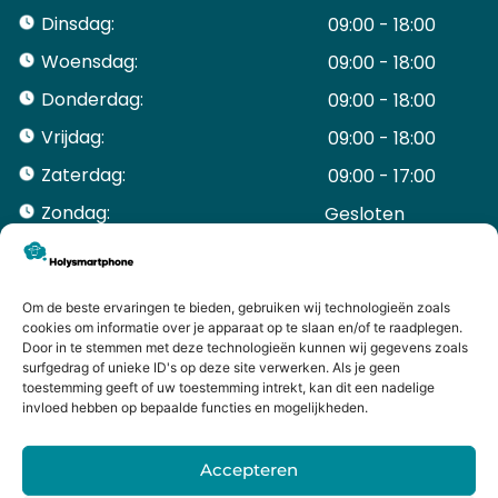
Dinsdag:
09:00 - 18:00
Woensdag:
09:00 - 18:00
Donderdag:
09:00 - 18:00
Vrijdag:
09:00 - 18:00
Zaterdag:
09:00 - 17:00
Zondag:
Gesloten ​ ​ ​ ​ ​ ​ ​
ACCOUNT
Mijn Account
Bestellingen
Om de beste ervaringen te bieden, gebruiken wij technologieën zoals
cookies om informatie over je apparaat op te slaan en/of te raadplegen.
Mijn winkelwagen
Door in te stemmen met deze technologieën kunnen wij gegevens zoals
HANDIGE LINKS
surfgedrag of unieke ID's op deze site verwerken. Als je geen
Levering en retourneren
toestemming geeft of uw toestemming intrekt, kan dit een nadelige
invloed hebben op bepaalde functies en mogelijkheden.
Garantie
Contact
Accepteren
iPhone laten maken