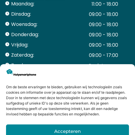
Maandag:
11:00 - 18:00
Dinsdag:
09:00 - 18:00
Woensdag:
09:00 - 18:00
Donderdag:
09:00 - 18:00
Vrijdag:
09:00 - 18:00
Zaterdag:
09:00 - 17:00
Zondag:
Gesloten ​ ​ ​ ​ ​ ​ ​
ACCOUNT
Mijn Account
Om de beste ervaringen te bieden, gebruiken wij technologieën zoals
Bestellingen
cookies om informatie over je apparaat op te slaan en/of te raadplegen.
Door in te stemmen met deze technologieën kunnen wij gegevens zoals
Mijn winkelwagen
surfgedrag of unieke ID's op deze site verwerken. Als je geen
HANDIGE LINKS
toestemming geeft of uw toestemming intrekt, kan dit een nadelige
Levering en retourneren
invloed hebben op bepaalde functies en mogelijkheden.
Garantie
Contact
Accepteren