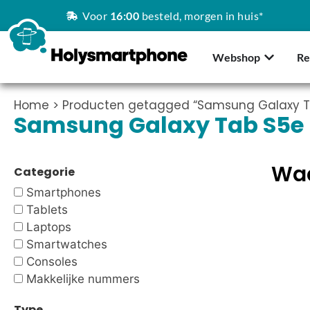
Voor
16:00
besteld, morgen in huis*
Webshop
Re
Home
> Producten getagged “Samsung Galaxy T
Samsung Galaxy Tab S5e
Waa
Categorie
Smartphones
Tablets
Laptops
Smartwatches
Consoles
Makkelijke nummers
Type