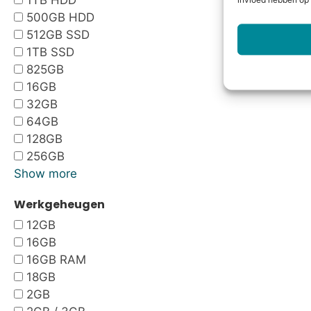
1TB HDD
invloed hebben op 
500GB HDD
512GB SSD
1TB SSD
825GB
16GB
32GB
64GB
128GB
256GB
Show more
Werkgeheugen
12GB
16GB
16GB RAM
18GB
2GB