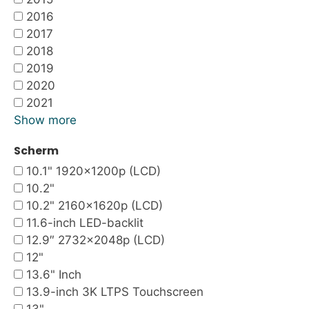
2016
2017
2018
2019
2020
2021
Show more
Scherm
10.1" 1920x1200p (LCD)
10.2"
10.2" 2160x1620p (LCD)
11.6-inch LED-backlit
12.9″ 2732×2048p (LCD)
12"
13.6" Inch
13.9-inch 3K LTPS Touchscreen