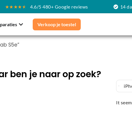
★★★★
★
4.6/5 480+ Google reviews
14 d
paraties
Verkoop je toestel
ab S5e”
r ben je naar op zoek?
iPh
It seem