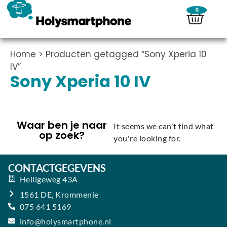
0
Home
> Producten getagged “Sony Xperia 10
IV”
Sony Xperia 10 IV
Waar ben je naar
It seems we can't find what
op zoek?
you're looking for.
CONTACTGEGEVENS
Heiligeweg 43A
1561 DE, Krommenie
075 641 5169
info@holysmartphone.nl