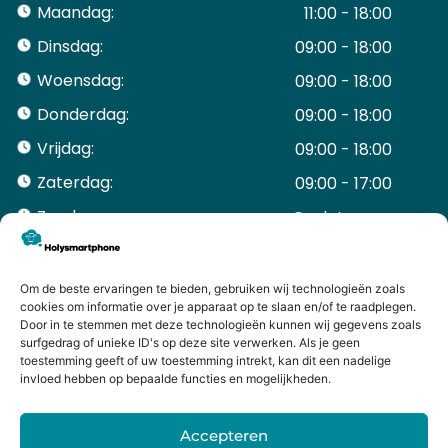
Maandag:
11:00 - 18:00
Dinsdag:
09:00 - 18:00
Woensdag:
09:00 - 18:00
Donderdag:
09:00 - 18:00
Vrijdag:
09:00 - 18:00
Zaterdag:
09:00 - 17:00
Zondag:
Gesloten ​ ​ ​ ​ ​ ​ ​
ACCOUNT
Mijn Account
Om de beste ervaringen te bieden, gebruiken wij technologieën zoals
Bestellingen
cookies om informatie over je apparaat op te slaan en/of te raadplegen.
Door in te stemmen met deze technologieën kunnen wij gegevens zoals
Mijn winkelwagen
surfgedrag of unieke ID's op deze site verwerken. Als je geen
HANDIGE LINKS
toestemming geeft of uw toestemming intrekt, kan dit een nadelige
Levering en retourneren
invloed hebben op bepaalde functies en mogelijkheden.
Garantie
Contact
Accepteren