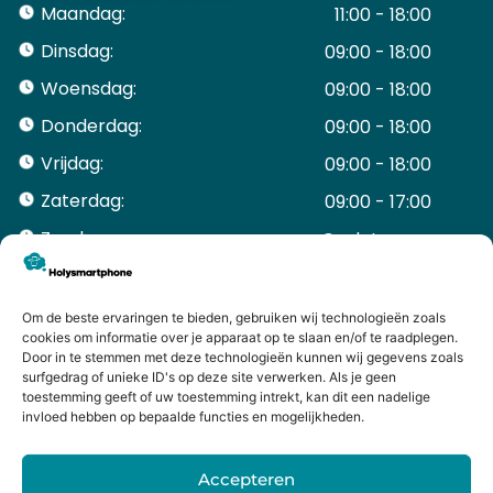
Maandag:
11:00 - 18:00
Dinsdag:
09:00 - 18:00
Woensdag:
09:00 - 18:00
Donderdag:
09:00 - 18:00
Vrijdag:
09:00 - 18:00
Zaterdag:
09:00 - 17:00
Zondag:
Gesloten ​ ​ ​ ​ ​ ​ ​
ACCOUNT
Mijn Account
Om de beste ervaringen te bieden, gebruiken wij technologieën zoals
Bestellingen
cookies om informatie over je apparaat op te slaan en/of te raadplegen.
Door in te stemmen met deze technologieën kunnen wij gegevens zoals
Mijn winkelwagen
surfgedrag of unieke ID's op deze site verwerken. Als je geen
HANDIGE LINKS
toestemming geeft of uw toestemming intrekt, kan dit een nadelige
Levering en retourneren
invloed hebben op bepaalde functies en mogelijkheden.
Garantie
Contact
Accepteren