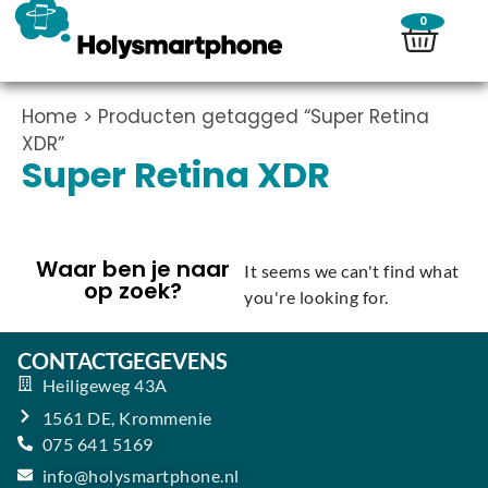
0
Home
> Producten getagged “Super Retina
XDR”
Super Retina XDR
Waar ben je naar
It seems we can't find what
op zoek?
you're looking for.
CONTACTGEGEVENS
Heiligeweg 43A
1561 DE, Krommenie
075 641 5169
info@holysmartphone.nl