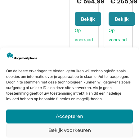
€
564,99
€
265,99
Bekijk
Bekijk
CONTACTGEGEVENS
Om de beste ervaringen te bieden, gebruiken wij technologieën zoals
Heiligeweg 43A
cookies om informatie over je apparaat op te slaan en/of te raadplegen.
1561 DE, Krommenie
Door in te stemmen met deze technologieën kunnen wij gegevens zoals
surfgedrag of unieke ID's op deze site verwerken. Als je geen
075 641 5169
toestemming geeft of uw toestemming intrekt, kan dit een nadelige
info@holysmartphone.nl
invloed hebben op bepaalde functies en mogelijkheden.
Maandag:
11:00 - 18:00
Dinsdag:
09:00 - 18:00
Accepteren
Woensdag:
09:00 - 18:00
Bekijk voorkeuren
Donderdag:
09:00 - 18:00