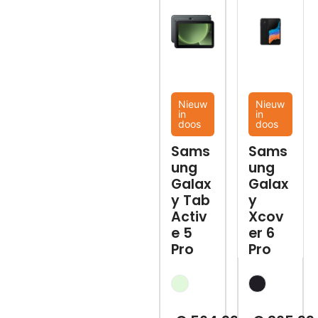
Nieuw
Nieuw
in
in
doos
doos
Sams
Sams
ung
ung
Galax
Galax
y Tab
y
Activ
Xcov
e 5
er 6
Pro
Pro