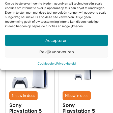
16:00
bedenkte
winkel
el
Om de beste ervaringen te bieden, gebruiken wij technologieën zoals
besteld,
rmijn
keurmerk
cookies om informatie over je apparaat op te slaan en/of te raadplegen.
Door in te stemmen met deze technologieën kunnen wij gegevens zoals
morgen
surfgedrag of unieke ID's op deze site verwerken. Als je geen
in huis*
toestemming geeft of uw toestemming intrekt, kan dit een nadelige
invloed hebben op bepaalde functies en mogelijkheden.
Alternatieven
Accepteren
Bekijk voorkeuren
Cookiebeleid
Privacybeleid
Nieuw in doos
Nieuw in doos
Sony
Sony
Playstation 5
Playstation 5