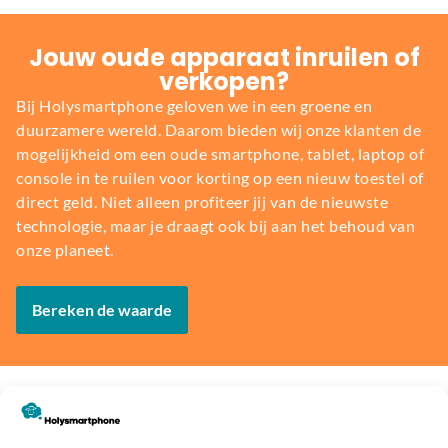
Jouw oude apparaat inruilen of
verkopen?
Bij Holysmartphone geloven we in een groene en
duurzamere wereld. Daarom bieden wij onze klanten de
mogelijkheid om een oude smartphone, tablet, laptop of
console in te ruilen voor korting op een nieuw toestel of
direct geld. Niet alleen profiteer jij van de nieuwste
technologie, maar je draagt ook bij aan het behoud van
onze planeet.
Bereken de waarde
Voor
14 dagen
Fysieke
Webwink