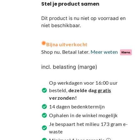
Dit product is nu niet op voorraad en
niet beschikbaar.
A
Bijna uitverkocht
l
Shop nu. Betaal later.
Meer weten
t
e
incl. belasting (marge)
r
n
Op werkdagen voor 16:00 uur
a
besteld,
dezelde dag
gratis
t
verzonden!
i
14 dagen bedenktermijn
v
Ophalen in de winkel mogelijk
e
Je bespaart het milieu 173 gram e-
:
waste