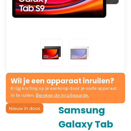
Wil je een apparaat inruilen?
Krijg korting op je aankoop door je oude apparaat
in te ruilen.
Bereken de inruilwaarde.
Samsung
Nieuw in doos
Galaxy Tab