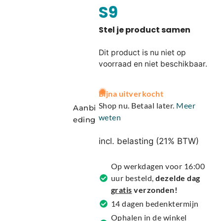
S9
Dit product is nu niet op
voorraad en niet beschikbaar.
A
Bijna uitverkocht
l
Shop nu. Betaal later.
Meer
Aanbi
t
weten
eding
e
r
incl. belasting (21% BTW)
n
a
Op werkdagen voor 16:00
t
uur besteld,
dezelde dag
i
gratis
verzonden!
v
14 dagen bedenktermijn
e
Ophalen in de winkel