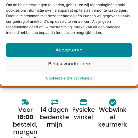
verkopen?
Om de beste ervaringen te bieden, gebruiken wij technologieën zoals
Bij Holysmartphone geloven we in een groene en
cookies om informatie over je apparaat op te slaan en/of te raadplegen.
duurzamere wereld. Daarom bieden wij onze klanten de
Door in te stemmen met deze technologieën kunnen wij gegevens zoals
surfgedrag of unieke ID's op deze site verwerken. Als je geen
mogelijkheid om een oude smartphone, tablet, laptop of
toestemming geeft of uw toestemming intrekt, kan dit een nadelige
console in te ruilen voor korting op een nieuw toestel of
invloed hebben op bepaalde functies en mogelijkheden.
direct geld. Niet alleen profiteer jij van de nieuwste
technologie, maar je draagt ook bij aan het behoud van
Accepteren
onze planeet.
Bekijk voorkeuren
Bereken de waarde
Cookiebeleid
Privacybeleid
Voor
14 dagen
Fysieke
Webwink
16:00
bedenkte
winkel
el
besteld,
rmijn
keurmerk
morgen