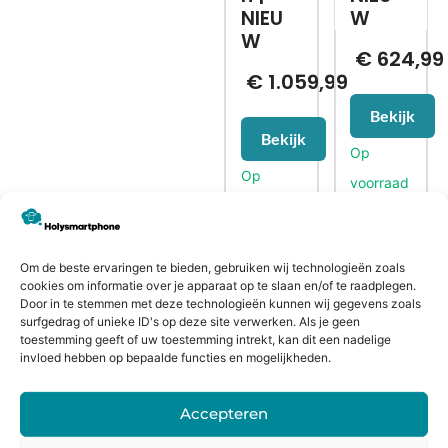
NIEU
W
W
€
624,99
€
1.059,99
Bekijk
Bekijk
Om de beste ervaringen te bieden, gebruiken wij technologieën zoals
CONTACTGEGEVENS
cookies om informatie over je apparaat op te slaan en/of te raadplegen.
Door in te stemmen met deze technologieën kunnen wij gegevens zoals
Heiligeweg 43A
surfgedrag of unieke ID's op deze site verwerken. Als je geen
1561 DE, Krommenie
toestemming geeft of uw toestemming intrekt, kan dit een nadelige
invloed hebben op bepaalde functies en mogelijkheden.
075 641 5169
info@holysmartphone.nl
Accepteren
Maandag:
11:00 - 18:00