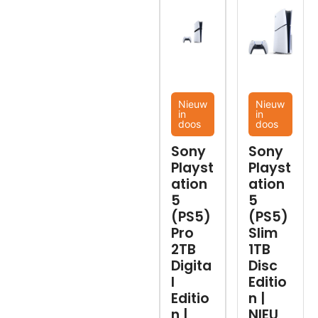
Nieuw
Nieuw
in
in
doos
doos
Sony
Sony
Playst
Playst
ation
ation
5
5
(PS5)
(PS5)
Pro
Slim
2TB
1TB
Digita
Disc
l
Editio
Editio
n |
n |
NIEU