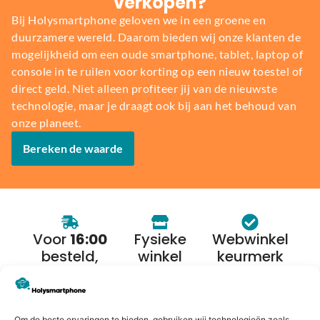
verkopen?
Bij Holysmartphone geloven we in een groene en
duurzamere wereld. Daarom bieden wij onze klanten de
mogelijkheid om een oude smartphone, tablet, laptop of
console in te ruilen voor korting op een nieuw toestel of
direct geld. Niet alleen profiteer jij van de nieuwste
technologie, maar je draagt ook bij aan het behoud van
onze planeet.
Bereken de waarde
Voor
16:00
Fysieke
Webwinkel
besteld,
winkel
keurmerk
morgen in
huis*
Om de beste ervaringen te bieden, gebruiken wij technologieën zoals