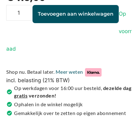
Op
Toevoegen aan winkelwagen
voorr
A
aad
l
t
e
Shop nu. Betaal later.
Meer weten
r
incl. belasting (21% BTW)
n
Op werkdagen voor 16:00 uur besteld,
dezelde dag
a
gratis
verzonden!
t
Ophalen in de winkel mogelijk
i
Gemakkelijk over te zetten op eigen abonnement
v
e
: