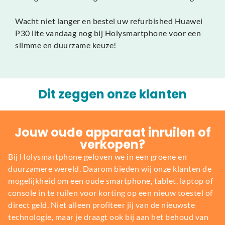
Wacht niet langer en bestel uw refurbished Huawei
P30 lite vandaag nog bij Holysmartphone voor een
slimme en duurzame keuze!
Dit zeggen onze klanten
Jouw oude apparaat inruilen of
verkopen?
Bij Holysmartphone geloven we in een groene en
duurzamere wereld. Daarom bieden wij onze klanten de
mogelijkheid om een oude smartphone, tablet, laptop of
console in te ruilen voor korting op een nieuw toestel of
direct geld. Niet alleen profiteer jij van de nieuwste
technologie, maar je draagt ook bij aan het behoud van