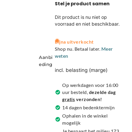
Dit product is nu niet op
voorraad en niet beschikbaar.
A
Bijna uitverkocht
l
Shop nu. Betaal later.
Meer
t
weten
Aanbi
e
eding
r
incl. belasting (marge)
n
a
Op werkdagen voor 16:00
t
uur besteld,
dezelde dag
i
gratis
verzonden!
v
14 dagen bedenktermijn
e
Ophalen in de winkel
:
mogelijk
Je bespaart het milieu 173