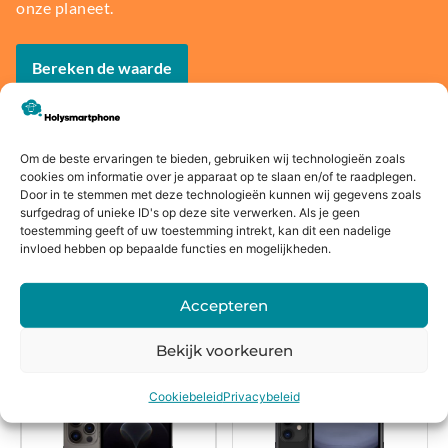
onze planeet.
Bereken de waarde
Om de beste ervaringen te bieden, gebruiken wij technologieën zoals
cookies om informatie over je apparaat op te slaan en/of te raadplegen.
Voor
14 dagen
Fysieke
Webwink
Door in te stemmen met deze technologieën kunnen wij gegevens zoals
16:00
bedenkte
winkel
el
surfgedrag of unieke ID's op deze site verwerken. Als je geen
toestemming geeft of uw toestemming intrekt, kan dit een nadelige
besteld,
rmijn
keurmerk
invloed hebben op bepaalde functies en mogelijkheden.
morgen
in huis*
Accepteren
Bekijk voorkeuren
Alternatieven
Cookiebeleid
Privacybeleid