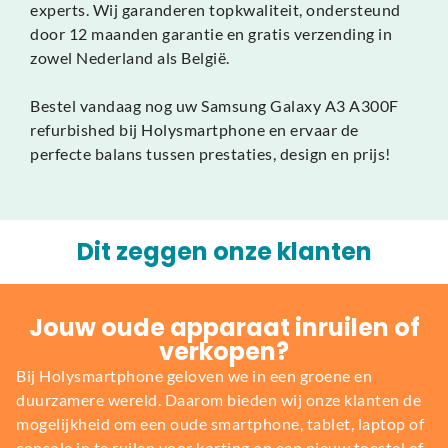
experts. Wij garanderen topkwaliteit, ondersteund
door 12 maanden garantie en gratis verzending in
zowel Nederland als België.
Bestel vandaag nog uw Samsung Galaxy A3 A300F
refurbished bij Holysmartphone en ervaar de
perfecte balans tussen prestaties, design en prijs!
Dit zeggen onze klanten
Jouw oude apparaat inruilen of
verkopen?
Bij Holysmartphone geloven we in een groene en
duurzamere wereld. Daarom bieden wij onze klanten de
mogelijkheid om een oude smartphone, tablet, laptop of
console in te ruilen voor korting op een nieuw toestel of