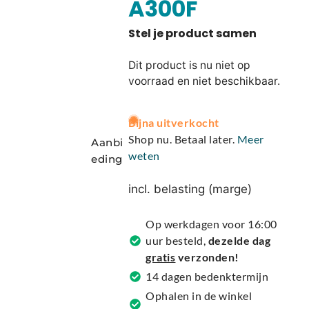
A300F
Dit product is nu niet op
voorraad en niet beschikbaar.
A
Bijna uitverkocht
l
Shop nu. Betaal later.
Meer
Aanbi
t
weten
eding
e
r
incl. belasting (marge)
n
a
Op werkdagen voor 16:00
t
uur besteld,
dezelde dag
i
gratis
verzonden!
v
14 dagen bedenktermijn
e
Ophalen in de winkel
: