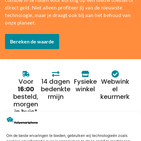
direct geld. Niet alleen profiteer jij van de nieuwste
technologie, maar je draagt ook bij aan het behoud van
onze planeet.
Bereken de waarde
Voor
14 dagen
Fysieke
Webwink
16:00
bedenkte
winkel
el
besteld,
rmijn
keurmerk
morgen
in huis*
Alternatieven
Om de beste ervaringen te bieden, gebruiken wij technologieën zoals