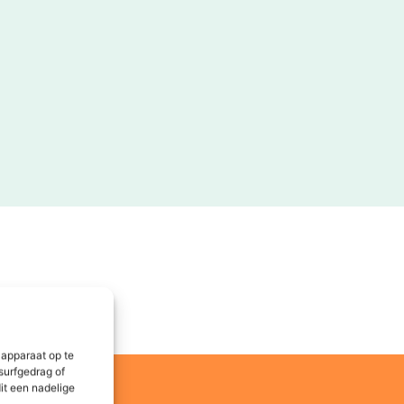
 apparaat op te
surfgedrag of
it een nadelige