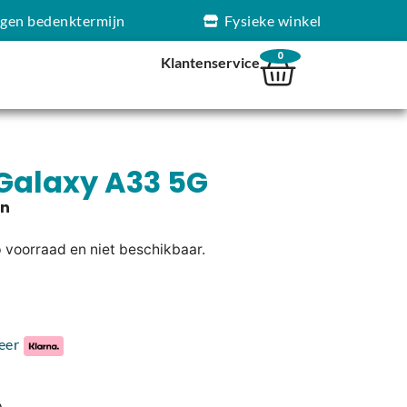
agen bedenktermijn
Fysieke winkel
0
Klantenservice
alaxy A33 5G
p voorraad en niet beschikbaar.
eer