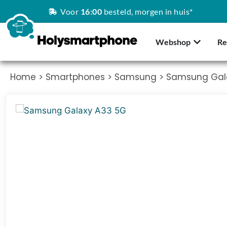
Voor
16:00
besteld, morgen in huis*
Webshop
Re
Home
>
Smartphones
>
Samsung
> Samsung Gal