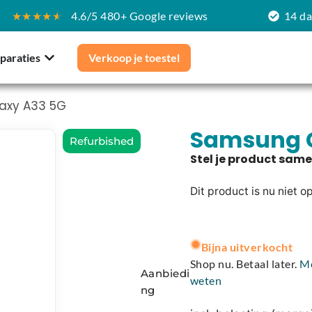
★★★★
★
4.6/5 480+ Google reviews
14 d
paraties
Verkoop je toestel
axy A33 5G
Samsung G
Refurbished
Dit product is nu niet o
A
l
Bijna uitverkocht
t
Shop nu. Betaal later.
M
Aanbiedi
e
weten
ng
r
n