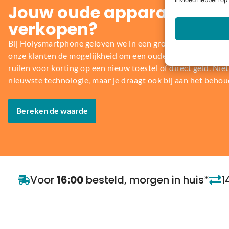
invloed hebben op 
Jouw oude apparaat inrui
verkopen?
Bij Holysmartphone geloven we in een groene en duurzame
onze klanten de mogelijkheid om een oude smartphone, table
ruilen voor korting op een nieuw toestel of direct geld. Niet 
nieuwste technologie, maar je draagt ook bij aan het behou
Bereken de waarde
Voor
16:00
besteld, morgen in huis*
1