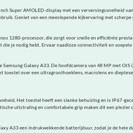
inch Super AMOLED-display met een verversingssnelheid van 9
ebruik. Geniet van een meeslepende kijkervaring met scherpe d
 1280-processor, die zorgt voor snelle en efficiënte prestati
die je nodig hebt. Ervaar naadloze connectiviteit en soepele 
e Samsung Galaxy A33. De hoofdcamera van 48 MP met OIS (opt
kt het toestel over een ultragroothoeklens, macrolens en diep
heid. Het toestel heeft een slanke behuizing en is IP67-gece
ische uitstraling en comfortabele grip maken dit een plezier 
y A33 een indrukwekkende batterijduur, zodat je de hele dag 