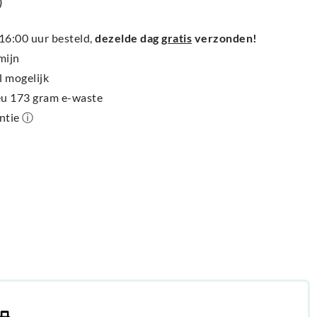
)
6:00 uur besteld,
dezelde dag
gratis
verzonden!
mijn
l mogelijk
ieu 173 gram e-waste
antie ⓘ