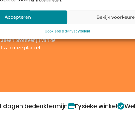
bepaalde functies en mogelijkheden.
len of
Accepteren
Bekijk voorkeur
re wereld. Daarom bieden wij
Cookiebeleid
Privacybeleid
t, laptop of console in te
alleen profiteer jij van de
d van onze planeet.
4 dagen bedenktermijn
Fysieke winkel
Web