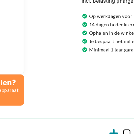
incl. belasting (marge
a
t
Op werkdagen voor 1
i
14 dagen bedenkter
v
Ophalen in de winke
e
Je bespaart het mil
:
Minimaal 1 jaar gar
ilen?
 apparaat