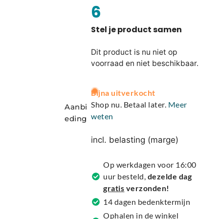
6
Dit product is nu niet op
voorraad en niet beschikbaar.
A
Bijna uitverkocht
l
Shop nu. Betaal later.
Meer
Aanbi
t
weten
eding
e
r
incl. belasting (marge)
n
a
Op werkdagen voor 16:00
t
uur besteld,
dezelde dag
i
gratis
verzonden!
v
14 dagen bedenktermijn
e
Ophalen in de winkel