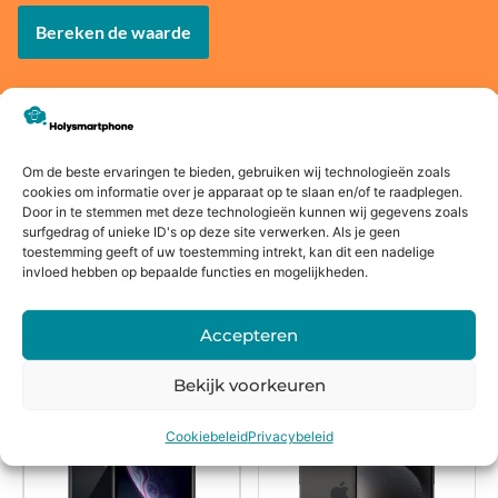
Bereken de waarde
Voor
14 dagen
Fysieke
Webwink
Om de beste ervaringen te bieden, gebruiken wij technologieën zoals
cookies om informatie over je apparaat op te slaan en/of te raadplegen.
16:00
bedenkte
winkel
el
Door in te stemmen met deze technologieën kunnen wij gegevens zoals
besteld,
rmijn
keurmerk
surfgedrag of unieke ID's op deze site verwerken. Als je geen
morgen
toestemming geeft of uw toestemming intrekt, kan dit een nadelige
invloed hebben op bepaalde functies en mogelijkheden.
in huis*
Accepteren
Alternatieven
Bekijk voorkeuren
Cookiebeleid
Privacybeleid