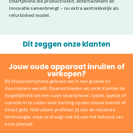
smartphone die productiviteit, entertainment en
innovatie samenbrengt – nu extra aantrekkelijk als
refurbished model.
Dit zeggen onze klanten
Jouw oude apparaat inruilen of
verkopen?
Bij Holysmartphone geloven we in een groene en
duurzamere wereld. Daarom bieden wij onze klanten de
mogelijkheid om een oude smartphone, tablet, laptop of
console in te ruilen voor korting op een nieuw toestel of
direct geld. Niet alleen profiteer jij van de nieuwste
technologie, maar je draagt ook bij aan het behoud van
onze planeet.