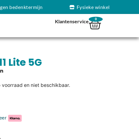
agen bedenktermijn
Fysieke winkel
0
Klantenservice
1 Lite 5G
p voorraad en niet beschikbaar.
eer