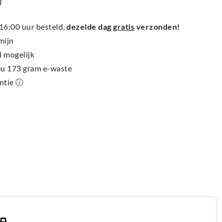
)
6:00 uur besteld,
dezelde dag
gratis
verzonden!
mijn
l mogelijk
ieu 173 gram e-waste
antie ⓘ