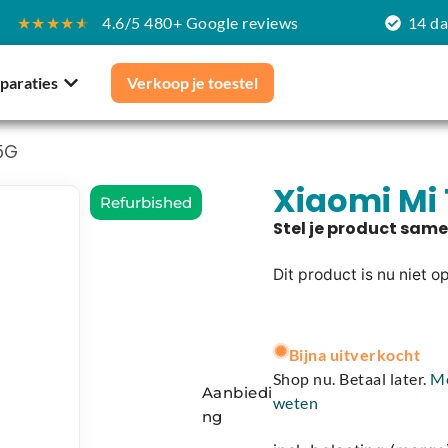
★★★★
★
4.6/5 480+ Google reviews
14 d
paraties
Verkoop je toestel
 5G
Xiaomi Mi 1
Refurbished
Dit product is nu niet o
A
l
Bijna uitverkocht
t
Shop nu. Betaal later.
M
Aanbiedi
e
weten
ng
r
n