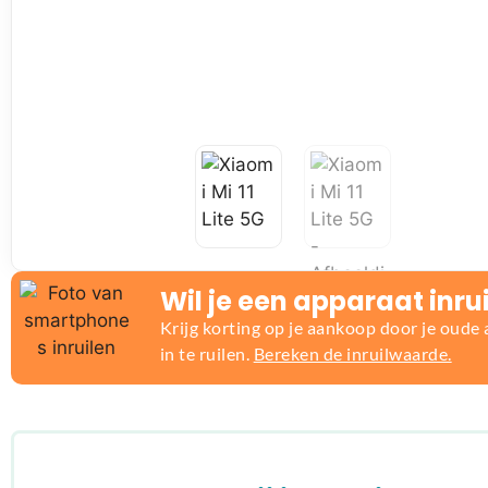
Wil je een apparaat inru
Krijg korting op je aankoop door je oude
in te ruilen.
Bereken de inruilwaarde.