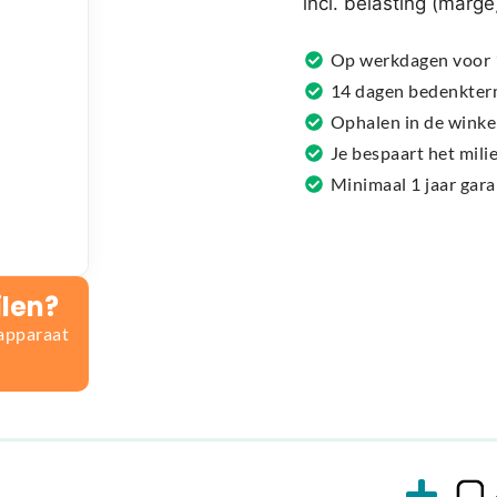
incl. belasting (marge
a
t
Op werkdagen voor 1
i
14 dagen bedenkter
v
Ophalen in de winke
e
Je bespaart het mil
:
Minimaal 1 jaar gar
ilen?
 apparaat