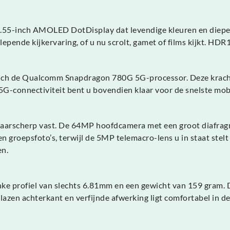
 6.55-inch AMOLED DotDisplay dat levendige kleuren en diepe 
epende kijkervaring, of u nu scrolt, gamet of films kijkt. H
ich de Qualcomm Snapdragon 780G 5G-processor. Deze krachtig
5G-connectiviteit bent u bovendien klaar voor de snelste mo
arscherp vast. De 64MP hoofdcamera met een groot diafragma lev
groepsfoto’s, terwijl de 5MP telemacro-lens u in staat stelt 
en.
anke profiel van slechts 6.81mm en een gewicht van 159 gram. 
azen achterkant en verfijnde afwerking ligt comfortabel in de 