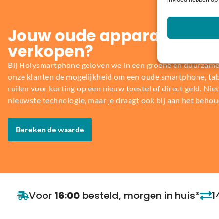
invloed hebben op 
Jouw oude apparaat inrui
verkopen?
Bij Holysmartphone geloven we in een groene en duurzame
onze klanten de mogelijkheid om een oude smartphone, table
ruilen voor korting op een nieuw toestel of direct geld. Niet 
nieuwste technologie, maar je draagt ook bij aan het behou
Bereken de waarde
Voor
16:00
besteld, morgen in huis*
1