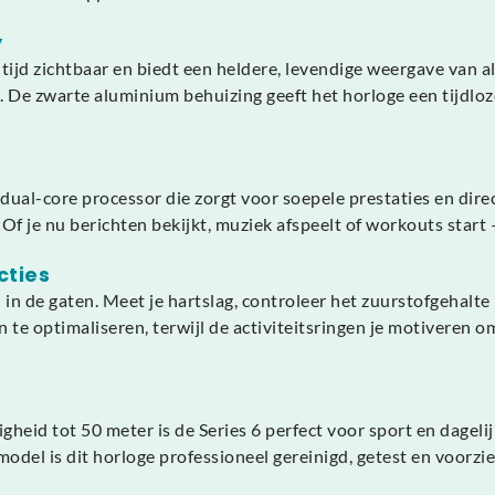
y
ijd zichtbaar en biedt een heldere, levendige weergave van al
t. De zwarte aluminium behuizing geeft het horloge een tijdloze
 dual-core processor die zorgt voor soepele prestaties en dir
Of je nu berichten bekijkt, muziek afspeelt of workouts start
cties
n de gaten. Meet je hartslag, controleer het zuurstofgehalte
te optimaliseren, terwijl de activiteitsringen je motiveren om
heid tot 50 meter is de Series 6 perfect voor sport en dageli
odel is dit horloge professioneel gereinigd, getest en voorzi