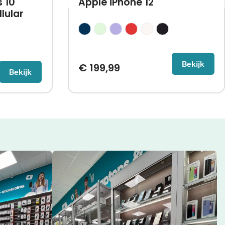
 10
Apple iPhone 12
lular
Bekijk
€
199,99
Bekijk