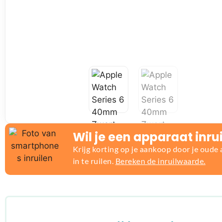
Wil je een apparaat inru
Krijg korting op je aankoop door je oude
in te ruilen.
Bereken de inruilwaarde.