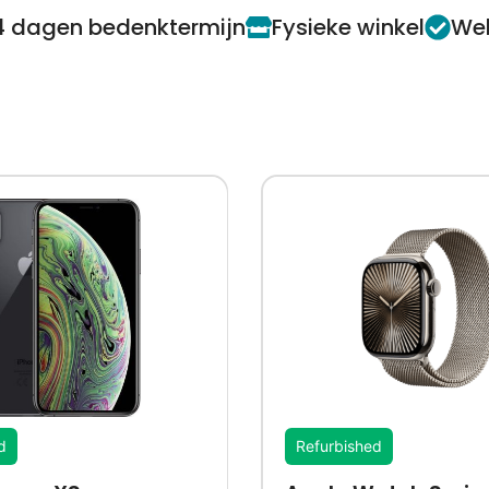
4 dagen bedenktermijn
Fysieke winkel
Web
d
Refurbished