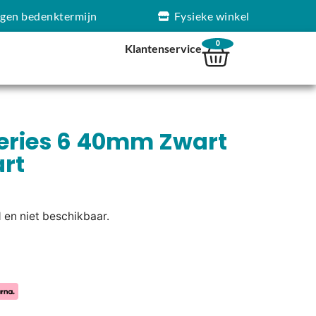
agen bedenktermijn
Fysieke winkel
0
Klantenservice
eries 6 40mm Zwart
rt
d en niet beschikbaar.