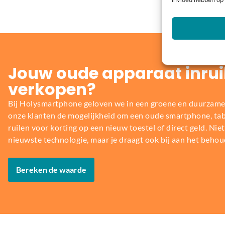
invloed hebben op 
Jouw oude apparaat inrui
verkopen?
Bij Holysmartphone geloven we in een groene en duurzame
onze klanten de mogelijkheid om een oude smartphone, table
ruilen voor korting op een nieuw toestel of direct geld. Niet 
nieuwste technologie, maar je draagt ook bij aan het behou
Bereken de waarde