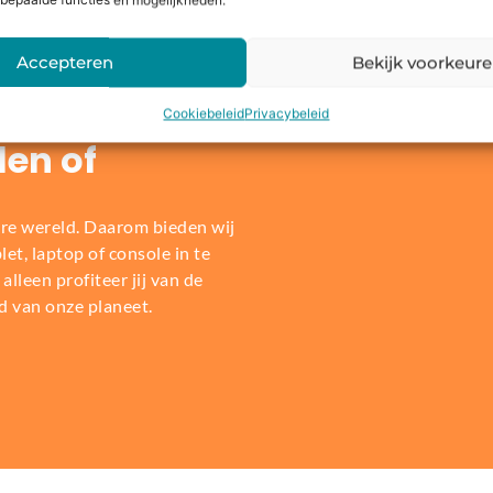
bepaalde functies en mogelijkheden.
Accepteren
Bekijk voorkeur
Cookiebeleid
Privacybeleid
len of
re wereld. Daarom bieden wij
t, laptop of console in te
alleen profiteer jij van de
d van onze planeet.