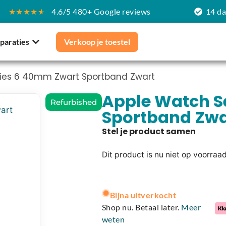
★★★★
★
4.6/5 480+ Google reviews
14 d
paraties
Verkoop je toestel
ries 6 40mm Zwart Sportband Zwart
Apple Watch S
Refurbished
Sportband Zwa
Dit product is nu niet op voorraa
A
l
Bijna uitverkocht
t
Shop nu. Betaal later.
Meer
e
weten