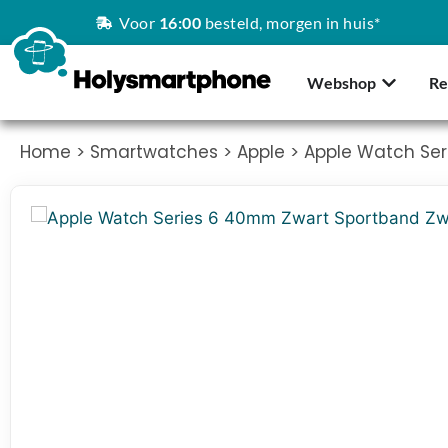
Voor
16:00
besteld, morgen in huis*
Webshop
Re
Home
>
Smartwatches
>
Apple
> Apple Watch Se