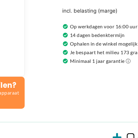
r
n
incl. belasting (marge)
a
t
Op werkdagen voor 16:00 uur 
i
14 dagen bedenktermijn
v
Ophalen in de winkel mogelijk
e
Je bespaart het milieu 173 gr
:
Minimaal 1 jaar garantie ⓘ
ilen?
 apparaat