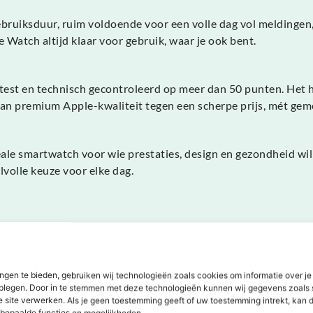
ebruiksduur, ruim voldoende voor een volle dag vol meldingen,
e Watch altijd klaar voor gebruik, waar je ook bent.
est en technisch gecontroleerd op meer dan 50 punten. Het hor
van premium Apple-kwaliteit tegen een scherpe prijs, mét gem
le smartwatch voor wie prestaties, design en gezondheid wil 
lvolle keuze voor elke dag.
ngen te bieden, gebruiken wij technologieën zoals cookies om informatie over je
dplegen. Door in te stemmen met deze technologieën kunnen wij gegevens zoals 
Dit zeggen onze klanten
e site verwerken. Als je geen toestemming geeft of uw toestemming intrekt, kan d