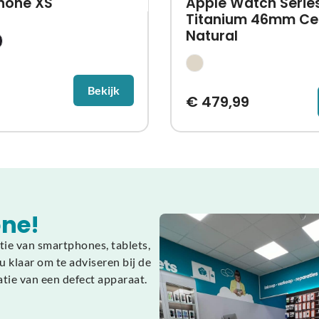
Phone XS
Apple Watch Series
Titanium 46mm Cel
Natural
Bekijk
9
€
479,99
ne!
tie van smartphones, tablets,
 klaar om te adviseren bij de
atie van een defect apparaat.