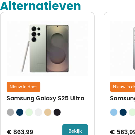
Alternatieven
Nieuw in doos
Nieuw in d
Samsung Galaxy S25 Ultra
Samsung
€
863,99
€
563,9
Bekijk