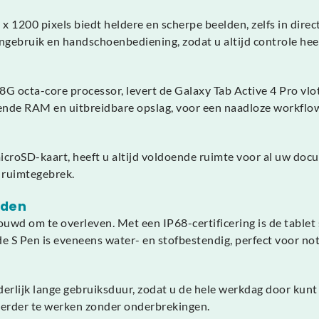
1200 pixels biedt heldere en scherpe beelden, zelfs in direct
ngebruik en handschoenbediening, zodat u altijd controle hee
cta-core processor, levert de Galaxy Tab Active 4 Pro vlott
ende RAM en uitbreidbare opslag, voor een naadloze workflo
icroSD-kaart, heeft u altijd voldoende ruimte voor al uw do
r ruimtegebrek.
eden
ouwd om te overleven. Met een IP68-certificering is de table
 S Pen is eveneens water- en stofbestendig, perfect voor noti
rlijk lange gebruiksduur, zodat u de hele werkdag door kunt z
verder te werken zonder onderbrekingen.