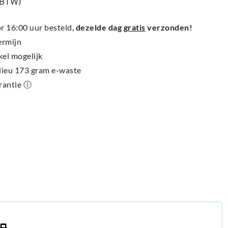
% BTW)
 16:00 uur besteld,
dezelde dag
gratis
verzonden!
ermijn
kel mogelijk
ilieu 173 gram e-waste
arantie ⓘ