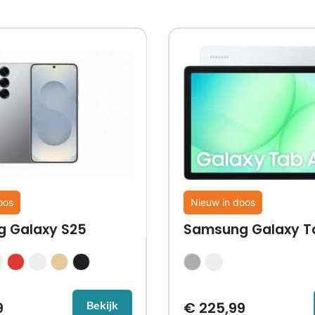
oos
Nieuw in doos
 Galaxy S25
Samsung Galaxy T
9
€
225,99
Bekijk