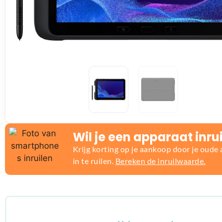
Wil je een apparaat inru
Krijg korting op je aankoop door je oude
in te ruilen.
Bereken de inruilwaarde.