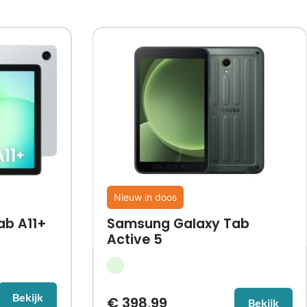
Nieuw in doos
ab A11+
Samsung Galaxy Tab
Active 5
Bekijk
€
398,99
Bekijk