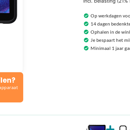
incl. belasting (21
a
t
Op werkdagen voor
i
14 dagen bedenkt
v
Ophalen in de win
e
Je bespaart het m
:
Minimaal 1 jaar g
ilen?
 apparaat