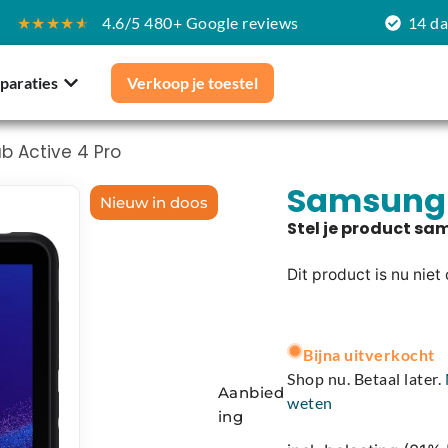
★★★★
★
4.6/5 480+ Google reviews
14 d
paraties
Verkoop je toestel
 Active 4 Pro
Samsung 
Nieuw in doos
Dit product is nu niet
A
l
Bijna uitverkocht
t
Shop nu. Betaal later.
Aanbied
e
weten
ing
r
n