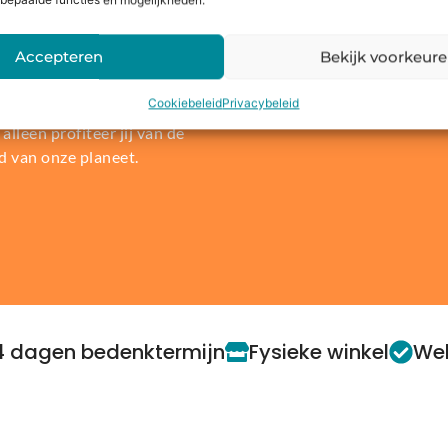
bepaalde functies en mogelijkheden.
len of
Accepteren
Bekijk voorkeur
re wereld. Daarom bieden wij
Cookiebeleid
Privacybeleid
t, laptop of console in te
alleen profiteer jij van de
d van onze planeet.
4 dagen bedenktermijn
Fysieke winkel
Web