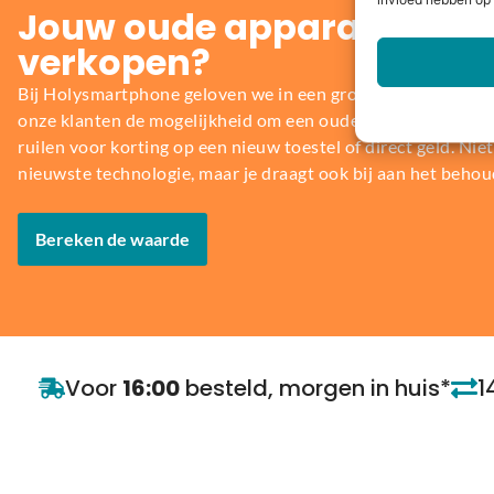
invloed hebben op 
Jouw oude apparaat inrui
verkopen?
Bij Holysmartphone geloven we in een groene en duurzame
onze klanten de mogelijkheid om een oude smartphone, table
ruilen voor korting op een nieuw toestel of direct geld. Niet 
nieuwste technologie, maar je draagt ook bij aan het behou
Bereken de waarde
Voor
16:00
besteld, morgen in huis*
1