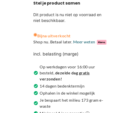
Dit product is nu niet op voorraad en
niet beschikbaar.
A
Bijna uitverkocht
l
Shop nu. Betaal later.
Meer weten
t
e
incl. belasting (marge)
r
n
Op werkdagen voor 16:00 uur
a
besteld,
dezelde dag
gratis
t
verzonden!
i
14 dagen bedenktermijn
v
Ophalen in de winkel mogelijk
e
Je bespaart het milieu 173 gram e-
:
waste