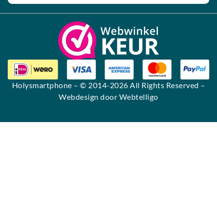
Alternative:
Holysmartphone
– © 2014-2026 All Rights Reserved –
Webdesign door Webtelligo