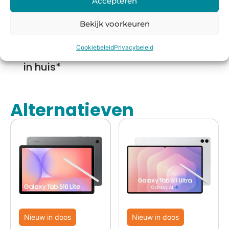
Accepteren
Voor
14 dagen
Fysieke
Webwink
Bekijk voorkeuren
16:00
bedenkte
winkel
el
besteld,
rmijn
keurmerk
Cookiebeleid
Privacybeleid
morgen
in huis*
Alternatieven
Nieuw in doos
Nieuw in doos