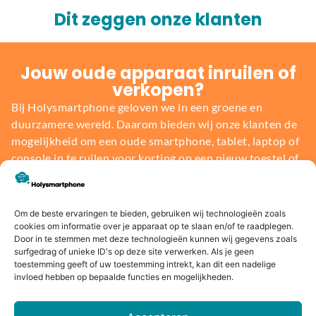
Dit zeggen onze klanten
Jouw oude apparaat inruilen of
verkopen?
Bij Holysmartphone geloven we in een groene en
duurzamere wereld. Daarom bieden wij onze klanten de
mogelijkheid om een oude smartphone, tablet, laptop of
console in te ruilen voor korting op een nieuw toestel of
direct geld. Niet alleen profiteer jij van de nieuwste
technologie, maar je draagt ook bij aan het behoud van
onze planeet.
Om de beste ervaringen te bieden, gebruiken wij technologieën zoals
cookies om informatie over je apparaat op te slaan en/of te raadplegen.
Door in te stemmen met deze technologieën kunnen wij gegevens zoals
Bereken de waarde
surfgedrag of unieke ID's op deze site verwerken. Als je geen
toestemming geeft of uw toestemming intrekt, kan dit een nadelige
invloed hebben op bepaalde functies en mogelijkheden.