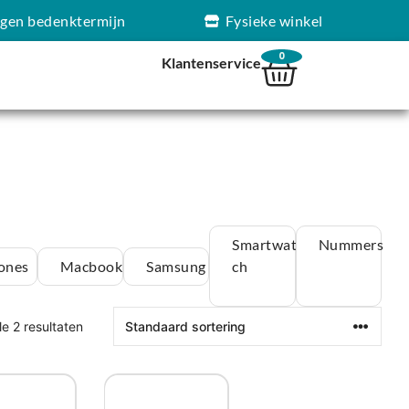
agen bedenktermijn
Fysieke winkel
0
Klantenservice
Smartwat
Nummers
ones
Macbook
Samsung
ch
le 2 resultaten