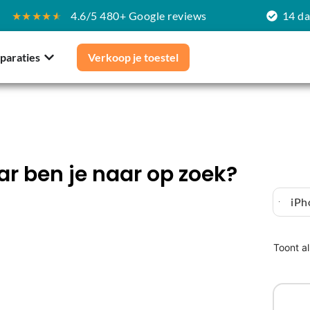
★★★★
★
4.6/5 480+ Google reviews
14 d
paraties
Verkoop je toestel
r ben je naar op zoek?
iPh
Toont al