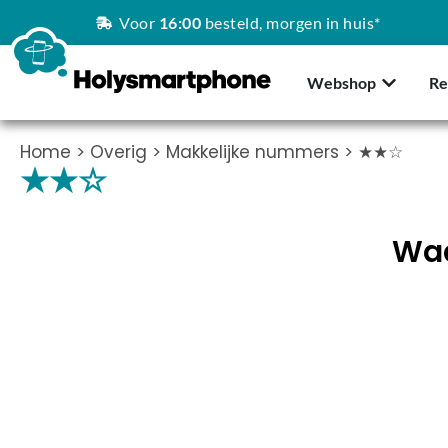
Voor
16:00
besteld, morgen in huis*
Webshop
Re
Home
>
Overig
>
Makkelijke nummers
> ★★☆
★★☆
Waa