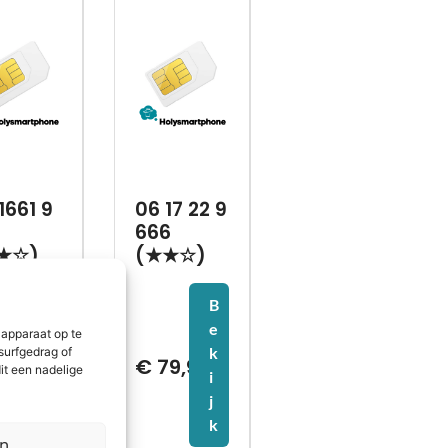
1661 9
06 17 22 9
7
666
★☆)
(★★☆)
B
B
e
e
 apparaat op te
k
k
surfgedrag of
09,99
€
79,99
it een nadelige
i
i
j
j
k
k
en