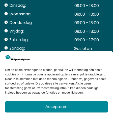
Dinsdag:
09:00 - 18:00
Woensdag:
09:00 - 18:00
Donderdag:
09:00 - 18:00
Vrijdag:
09:00 - 18:00
Zaterdag:
09:00 - 17:00
Zondag:
Gesloten ​ ​ ​ ​ ​ ​ ​
ACCOUNT
Mijn Account
Bestellingen
Om de beste ervaringen te bieden, gebruiken wij technologieën zoals
cookies om informatie over je apparaat op te slaan en/of te raadplegen.
Mijn winkelwagen
Door in te stemmen met deze technologieën kunnen wij gegevens zoals
HANDIGE LINKS
surfgedrag of unieke ID's op deze site verwerken. Als je geen
Levering en retourneren
toestemming geeft of uw toestemming intrekt, kan dit een nadelige
invloed hebben op bepaalde functies en mogelijkheden.
Garantie
Contact
Accepteren
iPhone laten maken