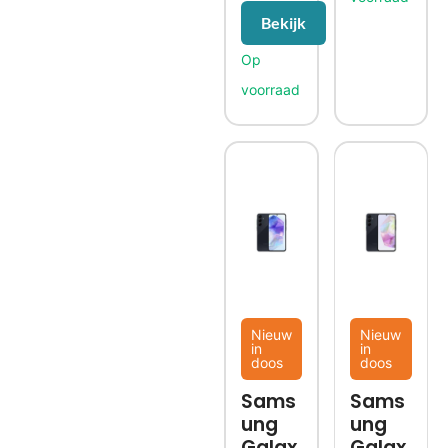
Bekijk
Nieuw
Nieuw
in
in
doos
doos
Sams
Sams
ung
ung
Galax
Galax