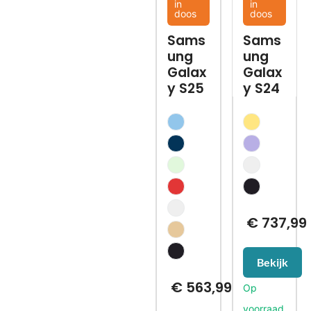
in
in
doos
doos
Sams
Sams
ung
ung
Galax
Galax
y S25
y S24
€
737,99
Bekijk
€
563,99