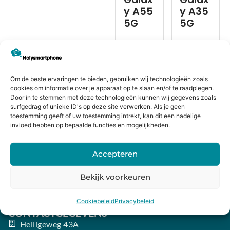
y A55
y A35
5G
5G
Om de beste ervaringen te bieden, gebruiken wij technologieën zoals
cookies om informatie over je apparaat op te slaan en/of te raadplegen.
Door in te stemmen met deze technologieën kunnen wij gegevens zoals
€
367,99
€
268,99
surfgedrag of unieke ID's op deze site verwerken. Als je geen
toestemming geeft of uw toestemming intrekt, kan dit een nadelige
invloed hebben op bepaalde functies en mogelijkheden.
Bekijk
Bekijk
Accepteren
Bekijk voorkeuren
Cookiebeleid
Privacybeleid
CONTACTGEGEVENS
Heiligeweg 43A