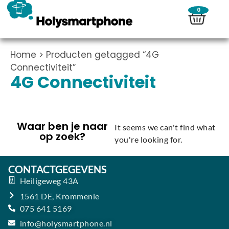
0
Home
> Producten getagged “4G
Connectiviteit”
4G Connectiviteit
Waar ben je naar
It seems we can't find what
op zoek?
you're looking for.
CONTACTGEGEVENS
Heiligeweg 43A
1561 DE, Krommenie
075 641 5169
info@holysmartphone.nl