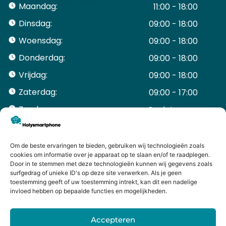
Maandag:
11:00 - 18:00
Dinsdag:
09:00 - 18:00
Woensdag:
09:00 - 18:00
Donderdag:
09:00 - 18:00
Vrijdag:
09:00 - 18:00
Zaterdag:
09:00 - 17:00
Zondag:
Gesloten ​ ​ ​ ​ ​ ​ ​
ACCOUNT
Mijn Account
Om de beste ervaringen te bieden, gebruiken wij technologieën zoals
Bestellingen
cookies om informatie over je apparaat op te slaan en/of te raadplegen.
Door in te stemmen met deze technologieën kunnen wij gegevens zoals
Mijn winkelwagen
surfgedrag of unieke ID's op deze site verwerken. Als je geen
HANDIGE LINKS
toestemming geeft of uw toestemming intrekt, kan dit een nadelige
Levering en retourneren
invloed hebben op bepaalde functies en mogelijkheden.
Garantie
Contact
Accepteren