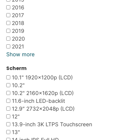
2016
2017
2018
2019
2020
2021
Show more
Scherm
10.1" 1920x1200p (LCD)
10.2"
10.2" 2160x1620p (LCD)
11.6-inch LED-backlit
12.9″ 2732×2048p (LCD)
12"
13.9-inch 3K LTPS Touchscreen
13"