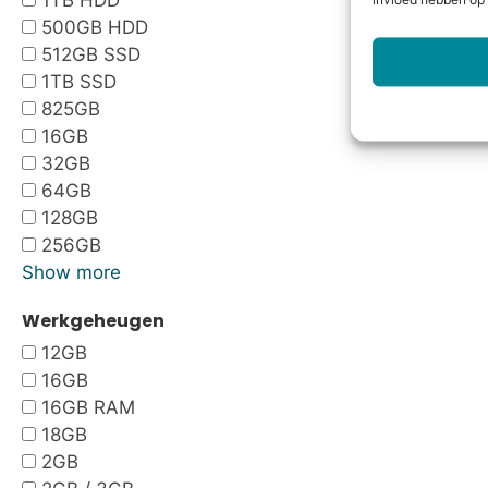
1TB HDD
invloed hebben op 
500GB HDD
512GB SSD
1TB SSD
825GB
16GB
32GB
64GB
128GB
256GB
Show more
Werkgeheugen
12GB
16GB
16GB RAM
18GB
2GB