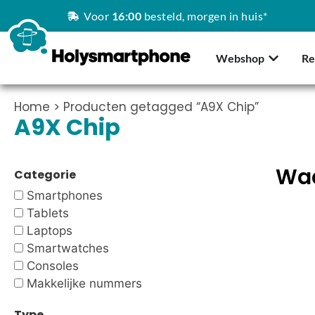
Voor
16:00
besteld, morgen in huis*
Webshop
Re
Home
> Producten getagged “A9X Chip”
A9X Chip
Waa
Categorie
Smartphones
Tablets
Laptops
Smartwatches
Consoles
Makkelijke nummers
Type