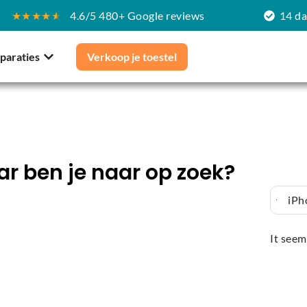
★★★★
★
4.6/5 480+ Google reviews
14 d
paraties
Verkoop je toestel
r ben je naar op zoek?
iPh
It seem