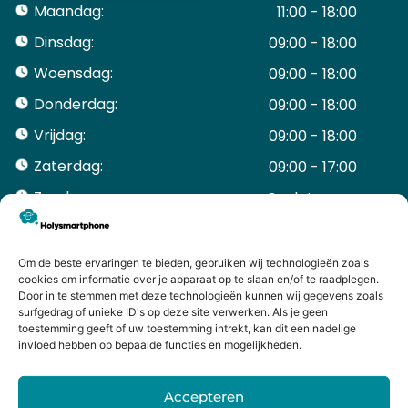
Maandag:
11:00 - 18:00
Dinsdag:
09:00 - 18:00
Woensdag:
09:00 - 18:00
Donderdag:
09:00 - 18:00
Vrijdag:
09:00 - 18:00
Zaterdag:
09:00 - 17:00
Zondag:
Gesloten ​ ​ ​ ​ ​ ​ ​
ACCOUNT
Mijn Account
Om de beste ervaringen te bieden, gebruiken wij technologieën zoals
Bestellingen
cookies om informatie over je apparaat op te slaan en/of te raadplegen.
Door in te stemmen met deze technologieën kunnen wij gegevens zoals
Mijn winkelwagen
surfgedrag of unieke ID's op deze site verwerken. Als je geen
HANDIGE LINKS
toestemming geeft of uw toestemming intrekt, kan dit een nadelige
Levering en retourneren
invloed hebben op bepaalde functies en mogelijkheden.
Garantie
Contact
Accepteren