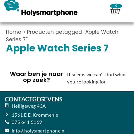
0
Home
> Producten getagged “Apple Watch
Series 7”
Apple Watch Series 7
Waar ben je naar
It seems we can't find what
op zoek?
you're looking for.
CONTACTGEGEVENS
Heiligeweg 43A
1561 DE, Krommenie
075 641 5169
info@holysmartphone.nl