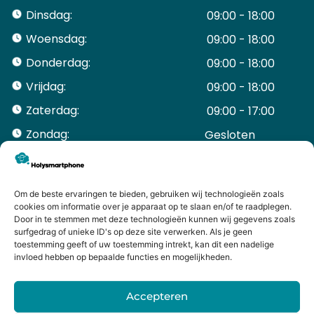
Dinsdag:
09:00 - 18:00
Woensdag:
09:00 - 18:00
Donderdag:
09:00 - 18:00
Vrijdag:
09:00 - 18:00
Zaterdag:
09:00 - 17:00
Zondag:
Gesloten ​ ​ ​ ​ ​ ​ ​
ACCOUNT
Mijn Account
Bestellingen
Om de beste ervaringen te bieden, gebruiken wij technologieën zoals
cookies om informatie over je apparaat op te slaan en/of te raadplegen.
Mijn winkelwagen
Door in te stemmen met deze technologieën kunnen wij gegevens zoals
HANDIGE LINKS
surfgedrag of unieke ID's op deze site verwerken. Als je geen
Levering en retourneren
toestemming geeft of uw toestemming intrekt, kan dit een nadelige
invloed hebben op bepaalde functies en mogelijkheden.
Garantie
Contact
Accepteren
iPhone laten maken