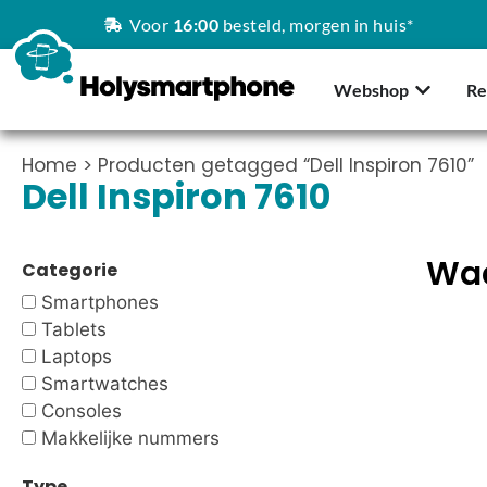
Voor
16:00
besteld, morgen in huis*
Webshop
Re
Home
> Producten getagged “Dell Inspiron 7610”
Dell Inspiron 7610
Waa
Categorie
Smartphones
Tablets
Laptops
Smartwatches
Consoles
Makkelijke nummers
Type