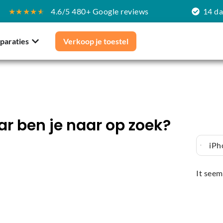
★★★★
★
4.6/5 480+ Google reviews
14 d
paraties
Verkoop je toestel
r ben je naar op zoek?
iPh
It seem