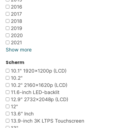
2016
2017
2018
2019
2020
2021
Show more
Scherm
10.1" 1920x1200p (LCD)
10.2"
10.2" 2160x1620p (LCD)
11.6-inch LED-backlit
12.9″ 2732×2048p (LCD)
12"
13.6" Inch
13.9-inch 3K LTPS Touchscreen