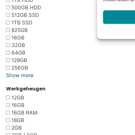
1TB HDD
invloed hebben op 
500GB HDD
512GB SSD
1TB SSD
825GB
16GB
32GB
64GB
128GB
256GB
Show more
Werkgeheugen
12GB
16GB
16GB RAM
18GB
2GB