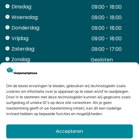
Dinsdag:
09:00 - 18:00
Woensdag:
09:00 - 18:00
Donderdag:
09:00 - 18:00
Vrijdag:
09:00 - 18:00
Zaterdag:
09:00 - 17:00
Zondag:
Gesloten ​ ​ ​ ​ ​ ​ ​
ACCOUNT
Mijn Account
Bestellingen
Om de beste ervaringen te bieden, gebruiken wij technologieën zoals
cookies om informatie over je apparaat op te slaan en/of te raadplegen.
Mijn winkelwagen
Door in te stemmen met deze technologieën kunnen wij gegevens zoals
HANDIGE LINKS
surfgedrag of unieke ID's op deze site verwerken. Als je geen
Levering en retourneren
toestemming geeft of uw toestemming intrekt, kan dit een nadelige
invloed hebben op bepaalde functies en mogelijkheden.
Garantie
Contact
Accepteren
iPhone laten maken