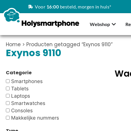
Voor
16:00
besteld, morgen in huis*
Webshop
Re
Home
> Producten getagged “Exynos 9110”
Exynos 9110
Waa
Categorie
Smartphones
Tablets
Laptops
Smartwatches
Consoles
Makkelijke nummers
Type