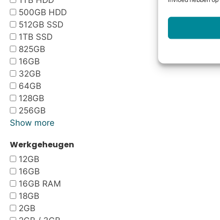
1TB HDD
invloed hebben op 
500GB HDD
512GB SSD
1TB SSD
825GB
16GB
32GB
64GB
128GB
256GB
Show more
Werkgeheugen
12GB
16GB
16GB RAM
18GB
2GB