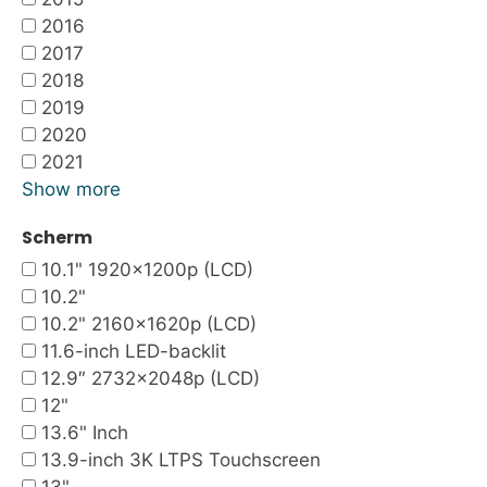
2016
2017
2018
2019
2020
2021
Show more
Scherm
10.1" 1920x1200p (LCD)
10.2"
10.2" 2160x1620p (LCD)
11.6-inch LED-backlit
12.9″ 2732×2048p (LCD)
12"
13.6" Inch
13.9-inch 3K LTPS Touchscreen