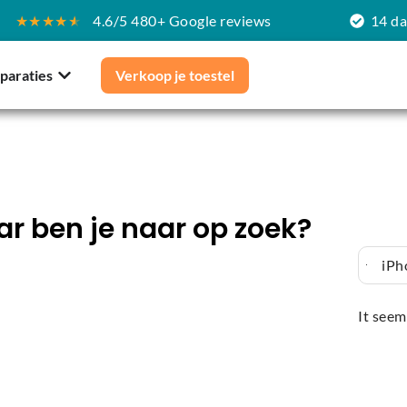
★★★★
★
4.6/5 480+ Google reviews
14 d
paraties
Verkoop je toestel
r ben je naar op zoek?
iPh
It seem