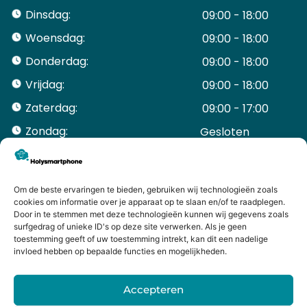
Dinsdag:
09:00 - 18:00
Woensdag:
09:00 - 18:00
Donderdag:
09:00 - 18:00
Vrijdag:
09:00 - 18:00
Zaterdag:
09:00 - 17:00
Zondag:
Gesloten ​ ​ ​ ​ ​ ​ ​
ACCOUNT
Mijn Account
Bestellingen
Om de beste ervaringen te bieden, gebruiken wij technologieën zoals
cookies om informatie over je apparaat op te slaan en/of te raadplegen.
Mijn winkelwagen
Door in te stemmen met deze technologieën kunnen wij gegevens zoals
HANDIGE LINKS
surfgedrag of unieke ID's op deze site verwerken. Als je geen
Levering en retourneren
toestemming geeft of uw toestemming intrekt, kan dit een nadelige
invloed hebben op bepaalde functies en mogelijkheden.
Garantie
Contact
Accepteren
iPhone laten maken