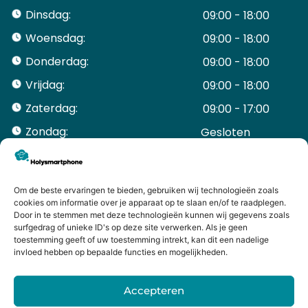
Dinsdag:
09:00 - 18:00
Woensdag:
09:00 - 18:00
Donderdag:
09:00 - 18:00
Vrijdag:
09:00 - 18:00
Zaterdag:
09:00 - 17:00
Zondag:
Gesloten ​ ​ ​ ​ ​ ​ ​
ACCOUNT
Mijn Account
Bestellingen
Om de beste ervaringen te bieden, gebruiken wij technologieën zoals
cookies om informatie over je apparaat op te slaan en/of te raadplegen.
Mijn winkelwagen
Door in te stemmen met deze technologieën kunnen wij gegevens zoals
HANDIGE LINKS
surfgedrag of unieke ID's op deze site verwerken. Als je geen
Levering en retourneren
toestemming geeft of uw toestemming intrekt, kan dit een nadelige
invloed hebben op bepaalde functies en mogelijkheden.
Garantie
Contact
Accepteren
iPhone laten maken