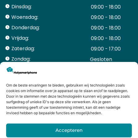
Dinsdag:
09:00 - 18:00
Woensdag:
09:00 - 18:00
Donderdag:
09:00 - 18:00
Vrijdag:
09:00 - 18:00
Zaterdag:
09:00 - 17:00
Zondag:
Gesloten ​ ​ ​ ​ ​ ​ ​
ACCOUNT
Mijn Account
Bestellingen
Om de beste ervaringen te bieden, gebruiken wij technologieën zoals
cookies om informatie over je apparaat op te slaan en/of te raadplegen.
Mijn winkelwagen
Door in te stemmen met deze technologieën kunnen wij gegevens zoals
HANDIGE LINKS
surfgedrag of unieke ID's op deze site verwerken. Als je geen
Levering en retourneren
toestemming geeft of uw toestemming intrekt, kan dit een nadelige
invloed hebben op bepaalde functies en mogelijkheden.
Garantie
Contact
Accepteren
iPhone laten maken