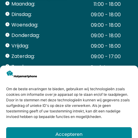
Maandag:
11:00 - 18:00
Dinsdag:
09:00 - 18:00
Woensdag:
09:00 - 18:00
Donderdag:
09:00 - 18:00
Vrijdag:
09:00 - 18:00
Zaterdag:
09:00 - 17:00
Zondag:
Gesloten ​ ​ ​ ​ ​ ​ ​
ACCOUNT
Mijn Account
Om de beste ervaringen te bieden, gebruiken wij technologieën zoals
Bestellingen
cookies om informatie over je apparaat op te slaan en/of te raadplegen.
Door in te stemmen met deze technologieën kunnen wij gegevens zoals
Mijn winkelwagen
surfgedrag of unieke ID's op deze site verwerken. Als je geen
HANDIGE LINKS
toestemming geeft of uw toestemming intrekt, kan dit een nadelige
Levering en retourneren
invloed hebben op bepaalde functies en mogelijkheden.
Garantie
Contact
Accepteren