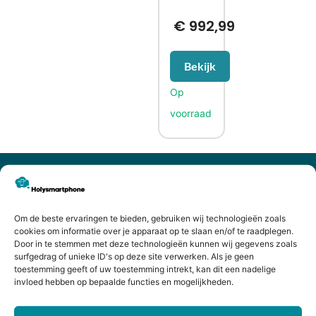
€
992,99
Bekijk
CONTACTGEGEVENS
Heiligeweg 43A
1561 DE, Krommenie
Om de beste ervaringen te bieden, gebruiken wij technologieën zoals
075 641 5169
cookies om informatie over je apparaat op te slaan en/of te raadplegen.
Door in te stemmen met deze technologieën kunnen wij gegevens zoals
info@holysmartphone.nl
surfgedrag of unieke ID's op deze site verwerken. Als je geen
Maandag:
11:00 - 18:00
toestemming geeft of uw toestemming intrekt, kan dit een nadelige
invloed hebben op bepaalde functies en mogelijkheden.
Dinsdag:
09:00 - 18:00
Woensdag:
09:00 - 18:00