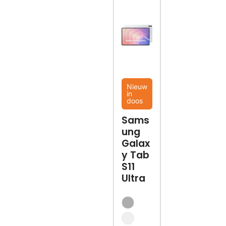
Nieuw
in
doos
Sams
ung
Galax
y Tab
S11
Ultra