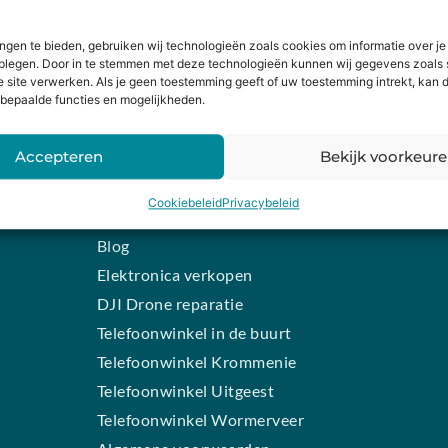
HANDIGE LINKS
SCHRIJF J
Levering en retourneren
Wil je op de h
ngen te bieden, gebruiken wij technologieën zoals cookies om informatie over je
dplegen. Door in te stemmen met deze technologieën kunnen wij gegevens zoals 
Schrijf je dan 
Garantie
e site verwerken. Als je geen toestemming geeft of uw toestemming intrekt, kan d
bepaalde functies en mogelijkheden.
n
Contact
iPhone laten maken
Accepteren
Bekijk voorkeur
Samsung smartphone laten
INSCHR
maken
Alternative:
Cookiebeleid
Privacybeleid
Wertgarantie
Blog
Elektronica verkopen
DJI Drone reparatie
Telefoonwinkel in de buurt
Telefoonwinkel Krommenie
Telefoonwinkel Uitgeest
Telefoonwinkel Wormerveer