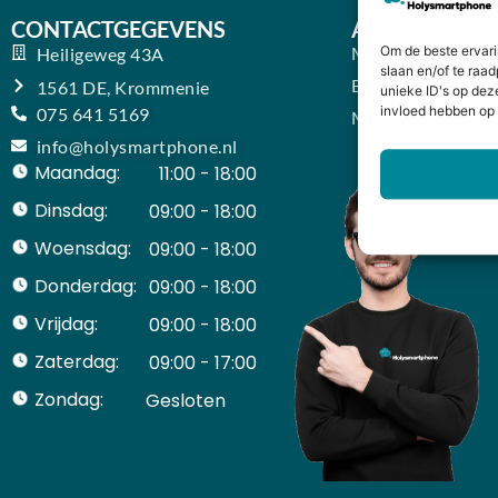
CONTACTGEGEVENS
ACCOUNT
Mijn Account
Om de beste ervari
Heiligeweg 43A
slaan en/of te raa
Bestellingen
1561 DE, Krommenie
unieke ID's op dez
invloed hebben op 
075 641 5169
Mijn winkelwage
info@holysmartphone.nl
Maandag:
11:00 - 18:00
Dinsdag:
09:00 - 18:00
Woensdag:
09:00 - 18:00
Donderdag:
09:00 - 18:00
Vrijdag:
09:00 - 18:00
Zaterdag:
09:00 - 17:00
Zondag:
Gesloten ​ ​ ​ ​ ​ ​ ​