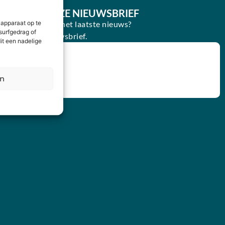
E IN VOOR ONZE NIEUWSBRIEF
oogte blijven van het laatste nieuws?
 apparaat op te
surfgedrag of
in voor onze nieuwsbrief.
it een nadelige
en
IJVEN