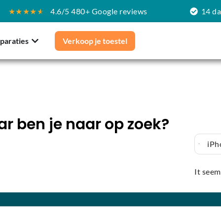
★★★★
★
4.6/5 480+ Google reviews
14 d
paraties
Verkoop je toestel
r ben je naar op zoek?
iPh
It seem