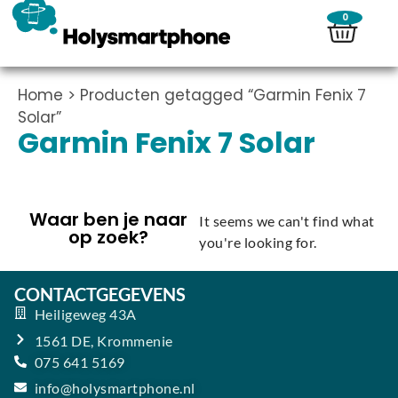
0
Home
> Producten getagged “Garmin Fenix 7
Solar”
Garmin Fenix 7 Solar
Waar ben je naar
It seems we can't find what
op zoek?
you're looking for.
CONTACTGEGEVENS
Heiligeweg 43A
1561 DE, Krommenie
075 641 5169
info@holysmartphone.nl