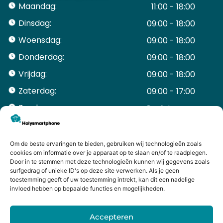
Maandag:
11:00 - 18:00
Dinsdag:
09:00 - 18:00
Woensdag:
09:00 - 18:00
Donderdag:
09:00 - 18:00
Vrijdag:
09:00 - 18:00
Zaterdag:
09:00 - 17:00
Zondag:
Gesloten ​ ​ ​ ​ ​ ​ ​
ACCOUNT
Mijn Account
Om de beste ervaringen te bieden, gebruiken wij technologieën zoals
Bestellingen
cookies om informatie over je apparaat op te slaan en/of te raadplegen.
Door in te stemmen met deze technologieën kunnen wij gegevens zoals
Mijn winkelwagen
surfgedrag of unieke ID's op deze site verwerken. Als je geen
HANDIGE LINKS
toestemming geeft of uw toestemming intrekt, kan dit een nadelige
Levering en retourneren
invloed hebben op bepaalde functies en mogelijkheden.
Garantie
Contact
Accepteren