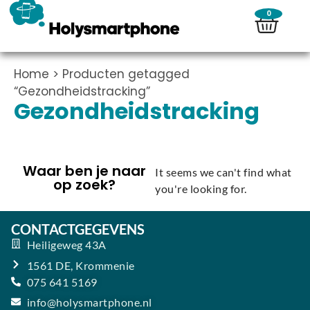
0
Home
> Producten getagged
“Gezondheidstracking”
Gezondheidstracking
Waar ben je naar
It seems we can't find what
op zoek?
you're looking for.
CONTACTGEGEVENS
Heiligeweg 43A
1561 DE, Krommenie
075 641 5169
info@holysmartphone.nl