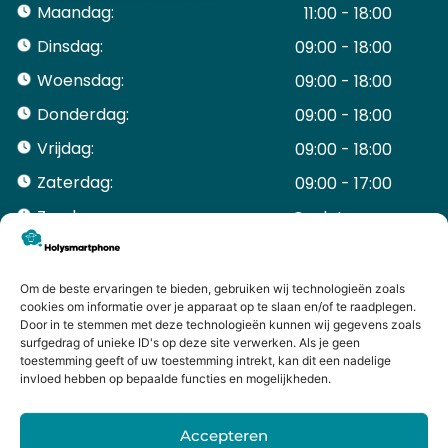
Maandag:
11:00 - 18:00
Dinsdag:
09:00 - 18:00
Woensdag:
09:00 - 18:00
Donderdag:
09:00 - 18:00
Vrijdag:
09:00 - 18:00
Zaterdag:
09:00 - 17:00
Zondag:
Gesloten ​ ​ ​ ​ ​ ​ ​
ACCOUNT
Mijn Account
Om de beste ervaringen te bieden, gebruiken wij technologieën zoals
Bestellingen
cookies om informatie over je apparaat op te slaan en/of te raadplegen.
Door in te stemmen met deze technologieën kunnen wij gegevens zoals
Mijn winkelwagen
surfgedrag of unieke ID's op deze site verwerken. Als je geen
HANDIGE LINKS
toestemming geeft of uw toestemming intrekt, kan dit een nadelige
Levering en retourneren
invloed hebben op bepaalde functies en mogelijkheden.
Garantie
Contact
Accepteren