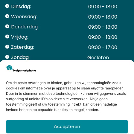
Dinsdag:
09:00 - 18:00
Woensdag:
09:00 - 18:00
Donderdag:
09:00 - 18:00
Vrijdag:
09:00 - 18:00
Zaterdag:
09:00 - 17:00
Zondag:
Gesloten ​ ​ ​ ​ ​ ​ ​
ACCOUNT
Mijn Account
Bestellingen
Om de beste ervaringen te bieden, gebruiken wij technologieën zoals
cookies om informatie over je apparaat op te slaan en/of te raadplegen.
Mijn winkelwagen
Door in te stemmen met deze technologieën kunnen wij gegevens zoals
HANDIGE LINKS
surfgedrag of unieke ID's op deze site verwerken. Als je geen
Levering en retourneren
toestemming geeft of uw toestemming intrekt, kan dit een nadelige
invloed hebben op bepaalde functies en mogelijkheden.
Garantie
Contact
Accepteren
iPhone laten maken