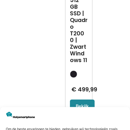
512
GB
SSD |
Quadr
o
T200
0 |
Zwart
Wind
ows 11
€
499,99
Bekijk
Om de beste ervaringen te bieden, gebruiken wij technologieën zoals