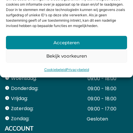
cookies om informatie over je apparaat op te slaan en/of te raadplegen.
Door in te stemmen met deze technologieën kunnen wij gegevens zoals
surfgedrag of unieke ID's op deze site verwerken. Als je geen
CONTACTGEGEVENS
toestemming geeft of uw toestemming intrekt, kan dit een nadelige
Heiligeweg 43A
invloed hebben op bepaalde functies en mogelijkheden.
1561 DE, Krommenie
075 641 5169
Accepteren
info@holysmartphone.nl
Bekijk voorkeuren
Maandag:
11:00 - 18:00
Dinsdag:
09:00 - 18:00
Cookiebeleid
Privacybeleid
Woensdag:
09:00 - 18:00
Donderdag:
09:00 - 18:00
Vrijdag:
09:00 - 18:00
Zaterdag:
09:00 - 17:00
Zondag:
Gesloten ​ ​ ​ ​ ​ ​ ​
ACCOUNT