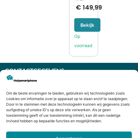
€
149,99
Bekijk
CONTACTGEGEVENS
Heiligeweg 43A
1561 DE, Krommenie
Om de beste ervaringen te bieden, gebruiken wij technologieën zoals
075 641 5169
cookies om informatie over je apparaat op te slaan en/of te raadplegen.
info@holysmartphone.nl
Door in te stemmen met deze technologieën kunnen wij gegevens zoals
Maandag:
11:00 - 18:00
surfgedrag of unieke ID's op deze site verwerken. Als je geen
toestemming geeft of uw toestemming intrekt, kan dit een nadelige
Dinsdag:
09:00 - 18:00
invloed hebben op bepaalde functies en mogelijkheden.
Woensdag:
09:00 - 18:00