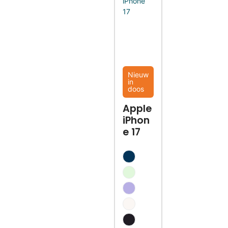
Nieuw
in
doos
Apple
iPhon
e 17