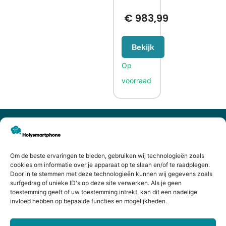
€
983,99
Bekijk
CONTACTGEGEVENS
Heiligeweg 43A
1561 DE, Krommenie
Om de beste ervaringen te bieden, gebruiken wij technologieën zoals
075 641 5169
cookies om informatie over je apparaat op te slaan en/of te raadplegen.
Door in te stemmen met deze technologieën kunnen wij gegevens zoals
info@holysmartphone.nl
surfgedrag of unieke ID's op deze site verwerken. Als je geen
Maandag:
11:00 - 18:00
toestemming geeft of uw toestemming intrekt, kan dit een nadelige
invloed hebben op bepaalde functies en mogelijkheden.
Dinsdag:
09:00 - 18:00
Woensdag:
09:00 - 18:00