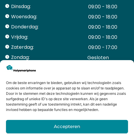
Dinsdag:
09:00 - 18:00
Woensdag:
09:00 - 18:00
Donderdag:
09:00 - 18:00
Vrijdag:
09:00 - 18:00
Zaterdag:
09:00 - 17:00
Zondag:
Gesloten ​ ​ ​ ​ ​ ​ ​
ACCOUNT
Mijn Account
Bestellingen
Om de beste ervaringen te bieden, gebruiken wij technologieën zoals
cookies om informatie over je apparaat op te slaan en/of te raadplegen.
Mijn winkelwagen
Door in te stemmen met deze technologieën kunnen wij gegevens zoals
HANDIGE LINKS
surfgedrag of unieke ID's op deze site verwerken. Als je geen
Levering en retourneren
toestemming geeft of uw toestemming intrekt, kan dit een nadelige
invloed hebben op bepaalde functies en mogelijkheden.
Garantie
Contact
Accepteren
iPhone laten maken